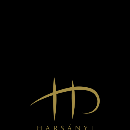
HARSÁNYI MÁGNESEK
790
Ft
Egyedi grafikával készült hűtőmágnesek a Harsányi Pincészet
hangulatát idézve. A Pincészet és a Dűlőbisztró vizuális világára
épülő minták Sárospatak és Tokaj karakterét hozzák el egy
apró, mégis figyelemfelkeltő formában.
Tökéletesek ajándéknak vagy emléknek is, illetve stílusos
kiegészítői lehetnek bármely konyhának vagy borospincének.