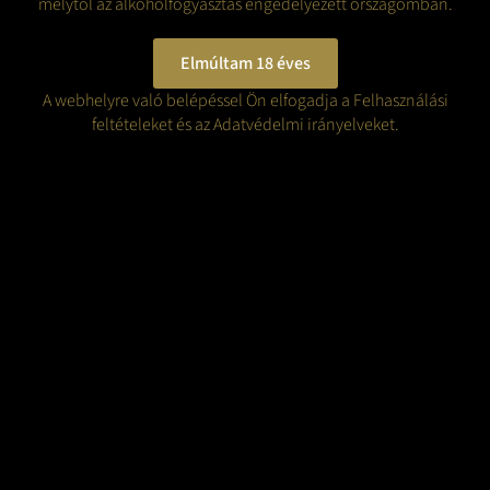
melytől az alkoholfogyasztás engedélyezett országomban.
Remekül párosítható nem túl édes desszertekhez, mint például
túrós palacsinta vagy gesztenyés rétes.
Elmúltam 18 éves
Évjárat:
2018
A webhelyre való belépéssel Ön elfogadja a Felhasználási
Dűlő elnevezése:
Ciróka
feltételeket és az Adatvédelmi irányelveket.
Szőlőfajta:
100% Furmint
Érlelés:
7 hónap acéltartály
Palackozás időpontja:
2019. Május
Alkoholtartalom:
10 %
Maradék cukor:
91 g/l
Savtartalom:
6 g/l
ÍZJEGYEK:
ÉTEL PÁROSÍTÁSOK:
×
MINŐSÍTÉSEK
ELFOGYOTT
Elfogyott