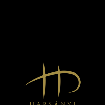
Tokaji borvidék különleges adottságainak. Az ötcsillagos minősítés a
borászok szenvedélyét és a minőségi alapanyagok iránti
elkötelezettségét díjazza.
A pezsgő különlegessége a Tokaj-hegyaljai vulkáni talajon
termesztett szőlők legjavában rejlik. Az érett gyümölcsök és a precíz
borkészítési technológia eredményeképp egy friss, mégis komplex és
harmonikus pezsgő született, amit a VinCE szakértői is elismertek.
VINCE PEZSGŐTESZT
A VinCE pezsgőteszt a
magyar pezsgők egyik legrangosabb
megmérettetése,
ahol a szakértők minden évben a legjobb hazai
pezsgőket vizsgálják. A tesztelés során a borászatok pezsgői szigorú
szempontok alapján kerülnek értékelésre.
A Harsányi Brut friss, üde és tiszta ízvilágával azonnal magával
ragadja a kóstolót. A borban az érett citrusfélék, zöld alma és finom
pörkölt jegyek keverednek, amit a második erjedés során kialakult,
elegáns buborékok tesznek igazán különlegessé. A hosszú lecsengés
és az élénk savak biztosítják, hogy minden korty friss és izgalmas