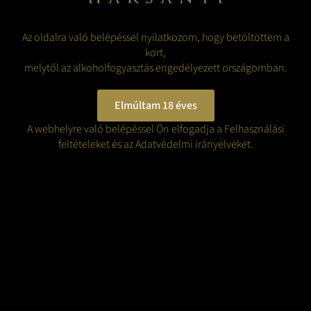
maradjon. A pezsgő tökéletes választás ünnepi alkalmakra, de
bármelyik étkezést is kísérhetjük vele, hiszen rendkívül jól illik
Az oldalra való belépéssel nyilatkozom, hogy betöltöttem a
különböző fogásokhoz, legyen szó egy friss salátáról, tenger
kort,
gyümölcseiről, vagy akár egy könnyed desszerttel való párosításról.
melytől az alkoholfogyasztás engedélyezett országomban.
VISSZA A BLOGRA
Elmúltam 18 éves
A webhelyre való belépéssel Ön elfogadja a Felhasználási
feltételeket és az Adatvédelmi irányelveket.
TOVÁBBI HÍREINK /
LÁTNIVALÓK