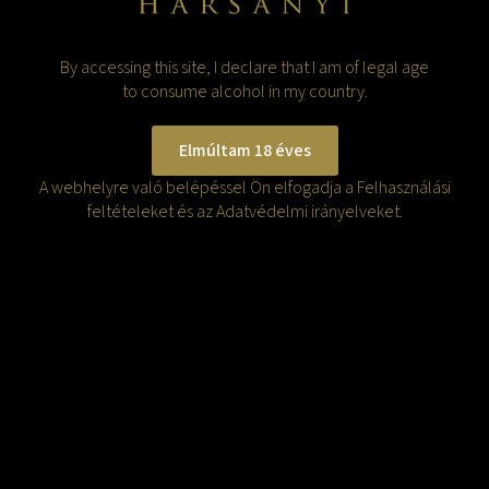
FELIRATKOZÁS
DATA PROTECTION
2026. ALL RIGHTS RESERVED TO HARSÁNYI PINCÉSZET
By accessing this site, I declare that I am of legal age
×
to consume alcohol in my country.
MINŐSÍTÉSEK
Elmúltam 18 éves
A webhelyre való belépéssel Ön elfogadja a Felhasználási
feltételeket és az Adatvédelmi irányelveket.