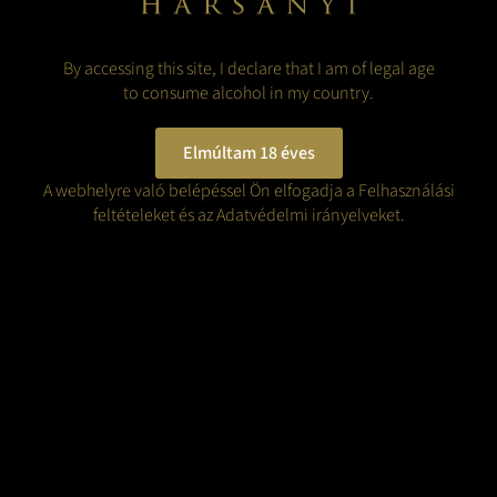
HIRLEVÉL
GTC
By accessing this site, I declare that I am of legal age
FELIRATKOZÁS
DATA PROTECTION
×
MINŐSÍTÉSEK
to consume alcohol in my country.
2026. ALL RIGHTS RESERVED TO HARSÁNYI PINCÉSZET
Elmúltam 18 éves
A webhelyre való belépéssel Ön elfogadja a Felhasználási
feltételeket és az Adatvédelmi irányelveket.